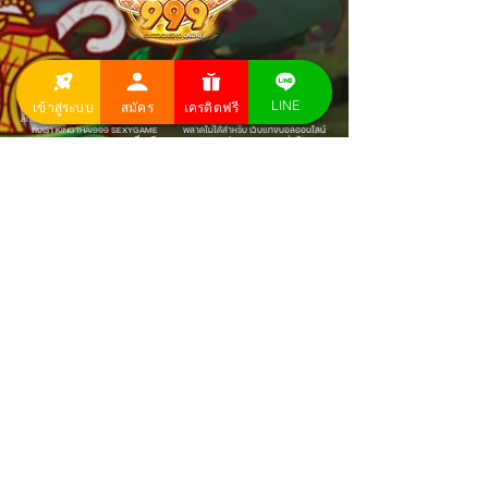
สมัคร KINGTHAI999 ดีไหม? ดีอย่างไร?
เว็บแทงบอล
KINGTHAI999
พนันกีฬา
LINE
เข้าสู่ระบบ
สมัคร
เครดิตฟรี
ออนไลน์
สิทธิพิเศษมากมาย เพียงแค่ สมัครสมาชิก
กับเรา
KINGTHAI999
SEXYGAME
พลาดไม่ได้สำหรับ เว็บแทงบอลออนไลน์
SAGAMING JOKER PG และอื่นๆอีก
แทงบอลยูฟ่าเบท และการแข่งขันและ
มากมาย ที่คุณสามารถใช้งานได้ทุกอย่าง
กีฬาจากทั่วโลกไม่ว่าจะเป็น พรีเมียร์ลีก
ในที่เดียว ไม่ว่าจะเป็น คาสิโนออนไลน์
อังกฤษ, ลาลีกาสเปน, กัลโช่ซีรี่ย์อา อิตาลี,
แทงบอลออนไลน์ พนันกีฬา บาคาร่า
ยูฟ่าแชมเปี้ยนส์ลีก, ลีกเอิงฝรั่งเศส, เยอ
สล็อตออนไลน์
รมันบุนเดสลีกา, NFL, NBA, NCAA,บาสเก็
ตบอลหญิง, เทนนิส, รถสูตร 1 ฟอร์มูล่าวัน
และอีกหลากหลายเกมส์กีฬา
โปรโมชั่น เครดิตฟรี ค่าคอม แนะนำเพื่อน
ข้อมูลสถิติเพื่อการเดิมพัน
ยูฟ่าเบทเครดิตฟรี โบนัสมากกว่าที่ไหนๆ
นำเสนอข้อมูลสถิติการแข่งขันกีฬาจาก
เสนอโปรโมชั่นที่น่าสนใจให้กับท่านสมาชิก
ทั่วโลก ทั้งอันดับในตารางแข่งขัน, สถิติ
ดังนี้ โปรโมชั่นโบนัสเงินฝากครั้งแรก, โปร
ข้อมูลของทีมและผู้เล่น, รายชื่อผู้เล่น
โมชั่นโบนัสต้อนรับสำหรับลูกค้าใหม่
บาดเจ็บ รวมไปถึงตารางการแข่งขัน
นอกจากนั้นยังมีโปรโมชั่นเติมเงิน และโปร
ในนัดต่อไป
โมชั่นคืนเงิน ให้กับสมาชิกปัจจุบันอีกด้วย
ค่ายเกมส์ที่เปิดให้บริการ