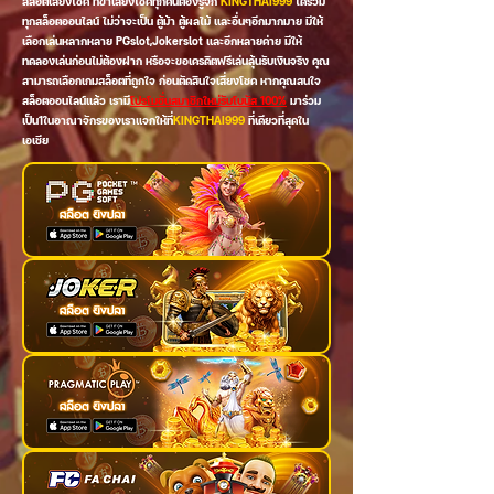
สล็อตเสี่ยงโชค ที่ขาเสี่ยงโชคทุกคนต้องรู้จัก
KINGTHAI999
ได้รวม
ทุกสล็อตออนไลน์ ไม่ว่าจะเป็น ตู้ม้า ตู้ผลไม้ และอื่นๆอีกมากมาย มีให้
เลือกเล่นหลากหลาย PGslot,Jokerslot และอีกหลายค่าย มีให้
ทดลองเล่นก่อนไม่ต้องฝาก หรือจะขอเครดิตฟรีเล่นลุ้นรับเงินจริง คุณ
สามารถเลือกเกมสล็อตที่ถูกใจ ก่อนตัดสินใจเสี่ยงโชค หากคุณสนใจ
สล็อตออนไลน์แล้ว เรามี
โปรโมชั่นสมาชิกใหม่รับโบนัส 100%
มาร่วม
เป็น1ในอาณาจักรของเราแจกให้ที่
KINGTHAI999
ที่เดียวที่สุดใน
เอเชีย