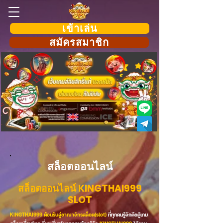
เข้าเล่น
สมัครสมาชิก
สล็อตออนไลน์
สล็อตออนไลน์ KINGTHAI999
SLOT
KINGTHAI999 ต้อนรับสู่อาณาจักรสล็อต(slot)
ที่ทุกคนรู้จักคือตู้เกม