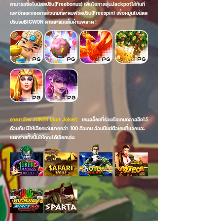
สามารถซื้อโบนัสสปริน(Freebonus) เพิ่มโอกาสลุ้นJackpotได้ทันที
และอีกหลากหลายตัวเกมที่สะสมฟรีสปริน(Freespin) เพื่อหมุนโบนัสส
ปรินรับBIGWON สายสะสมแต้มห้ามพลาด !
อาณาจักร JOKER (Slot Joker)
เกมสล็อตที่ร่วมตัวเกมคลาสสิคไว้
ด้วยกัน มีให้เลือกเล่นมากกว่า 100 ตัวเกม ล้วนมีแต่ตัวเกมที่แจกและ
แตกง่ายทั้งนั้นให้คุณได้เลือกเล่น